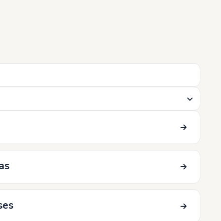
as
ses