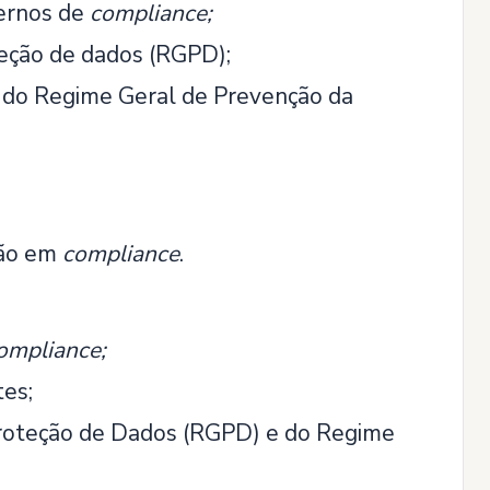
ternos de
complia
nce;
teção de dados (RGPD);
do Regime Geral de Prevenção da
ção em
compliance
.
ompliance;
tes;
roteção de Dados (RGPD) e do Regime