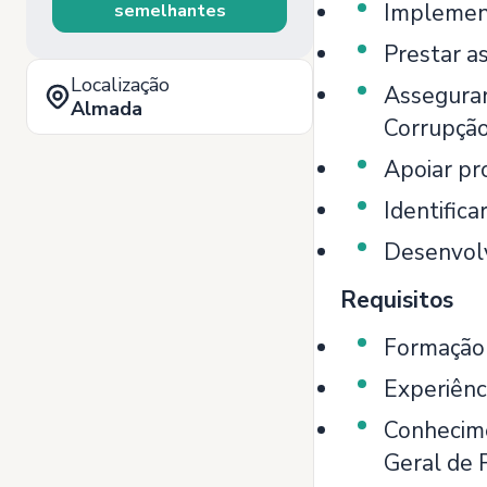
Implement
semelhantes
Prestar a
Localização
Assegurar
Almada
Corrupção
Apoiar pr
Identifica
Desenvolv
Requisitos
Formação 
Experiênc
Conhecime
Geral de 