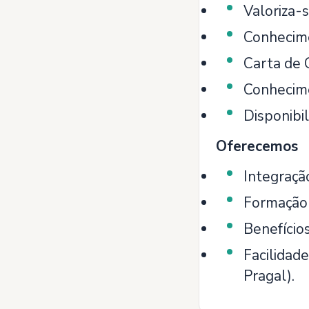
Valoriza-
Conhecime
Carta de 
Conhecime
Disponibil
Oferecemos
Integraçã
Formação 
Benefício
Facilidad
Pragal).