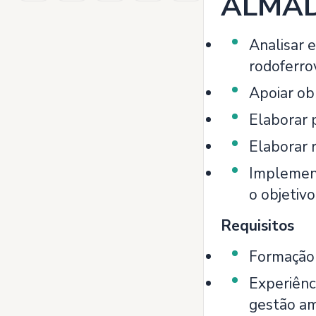
ALMAD
Analisar e
rodoferrov
Apoiar ob
Elaborar p
Elaborar r
Implement
o objetivo
Requisitos
Formação 
Experiênc
gestão am