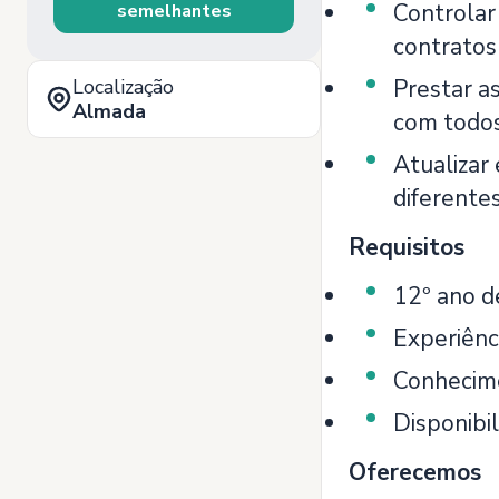
Controlar
semelhantes
contratos
Localização
Prestar a
Almada
com todos
Atualizar
diferentes
Requisitos
12º ano de
Experiênc
Conhecime
Disponibil
Oferecemos